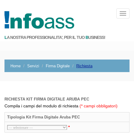
L
A NOSTRA PROFESSIONALITA', PER IL TUO
B
USINESS!
Home
Servizi
Firma Digitale
Richiesta
RICHIESTA KIT FIRMA DIGITALE ARUBA PEC
Compila i campi del modulo di richiesta
(* campi obbligatori)
Tipologia Kit Firma Digitale Aruba PEC
*