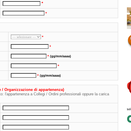
*
*
*
*
*
(gg/mm/aaaa)
*
*
(gg/mm/aaaa)
ne / Organizzazione di appartenenza)
to: l'appartenenza a Collegi / Ordini professionali oppure la carica