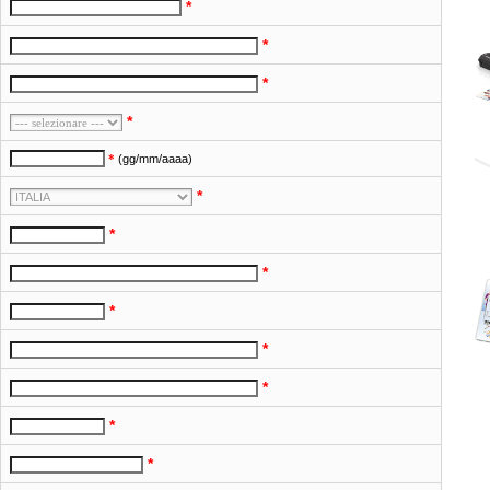
*
*
*
*
*
(gg/mm/aaaa)
*
*
*
*
*
*
*
*