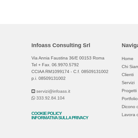
Infoass Consulting Srl
Navig
Via Annia Faustina 36/E 00153 Roma
Home
Tel + Fax. 06.9970.5792
Chi Sia
CCIAA RM1099174 - C.f. 08509131002
Clienti
p.i. 08509131002
Servizi
Progetti
servizi@infoass.it
333.92.84.104
Portfolio
Dicono d
COOKIE POLICY
Lavora 
INFORMATIVA SULLA PRIVACY