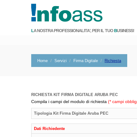
L
A NOSTRA PROFESSIONALITA', PER IL TUO
B
USINESS!
Home
Servizi
Firma Digitale
Richiesta
RICHIESTA KIT FIRMA DIGITALE ARUBA PEC
Compila i campi del modulo di richiesta
(* campi obblig
Tipologia Kit Firma Digitale Aruba PEC
Dati Richiedente